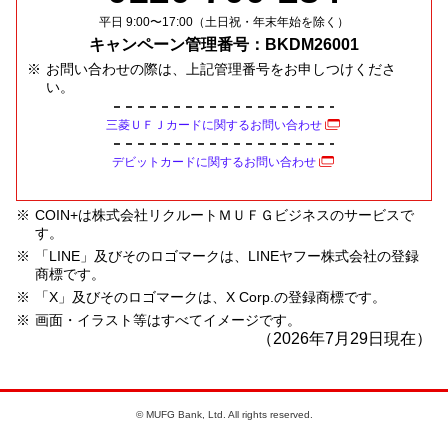
が対象です。
本プランは予告なく内容を変更または終了する場合が
平日 9:00〜17:00（土日祝・年末年始を除く）
入会日はカード発行台紙にてご確認ください。
あります。
キャンペーン管理番号：BKDM26001
過去に三菱ＵＦＪデビットを保有されていた方は対象
特典内容
プランに関連してお客さま・その他第三者に発生した
外です。
お問い合わせの際は、上記管理番号をお申しつけくださ
損害について一切責任を負いません。
い。
参加登録時にお客さまが入力された内容が相違してい
10,000円相当［グローバルポイント2,000ポイント］プレ
本プランの対象者に年齢制限はございません。なお、
た場合は、プレゼントの対象外となります。
ゼント
三菱ＵＦＪカードに関するお問い合わせ
15歳未満のお子さまの口座開設は親権者（父母）がお
参加登録フォームは、毎月第2土曜日21：00～翌朝7：
申し込みのうえ（祖父母・叔父叔母にあたる方は不
00はシステムメンテナンスのため、登録できません。
デビットカードに関するお問い合わせ
可）、口座番号はキャッシュカードでご確認くださ
特典付与期間
プレゼント入金時点で三菱ＵＦＪデビットを退会また
い。
は口座解約されている方、カード利用停止や会員資格
COIN+は株式会社リクルートＭＵＦＧビジネスのサービスで
ご入会日から4ヵ月後の下旬
特典対象者の発表は、達成条件①で新規開設された当
取消事項に該当する方、不備・不正のある方は対象外
す。
行普通預金口座への入金をもって代えさせていただき
です。また、当行の判断により対象外となる場合がご
付与ポイントはご入会日から5ヵ月後のご請求明細を
「LINE」及びそのロゴマークは、LINEヤフー株式会社の登録
ます。特典提供時期は口座開設完了日の2ヵ月後下旬を
ざいます。
商標です。
ご覧ください。
予定しておりますが、予告なく変更となる場合があり
三菱ＵＦＪデビットが同時期に実施する他のキャンペ
「X」及びそのロゴマークは、X Corp.の登録商標です。
ご入会日は、カードお届け時に同封のカード台紙でご
ます。
ーン等がある場合、本特典と重複して景品を提供でき
画面・イラスト等はすべてイメージです。
確認ください。
エントリーには三菱ＵＦＪダイレクトの登録が必要で
ない場合があります。
（2026年7月29日現在）
エントリーはこちら
す。
プレゼントは、入会3ヵ月後の月末までに三菱ＵＦＪデ
エントリー状況について、個別のお問い合わせはお受
ビットの決済口座へ入金します。
留意事項
け付けできません。三菱ＵＦＪダイレクトにログイン
本特典は、予告なく内容を変更または中止する場合が
特典内容
のうえ、「ホーム」＞「ニュース・キャンペーン」＞
© MUFG Bank, Ltd. All rights reserved.
あります。
本特典は、対象カードに新規にご入会いただき、ご入
「キャンペーンエントリー」よりエントリー操作およ
ご利用加盟店によっては、ご利用金額が即時に引き落
会日から2ヵ月後末日までに「NEWS+PLUS」上のキャ
●紹介する方