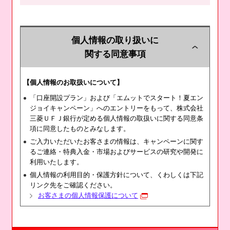
概要
個人情報の取り扱いに
アプリでの新規口座開設＆1万円以上の口座残高でもれな
関する同意事項
く現金2,000円プレゼント
【個人情報のお取扱いについて】
対象者
「口座開設プラン」および「エムットでスタート！夏エン
三菱ＵＦＪ銀行で初めて普通預金口座を開設する方
ジョイキャンペーン」へのエントリーをもって、株式会社
三菱ＵＦＪ銀行が定める個人情報の取扱いに関する同意条
項に同意したものとみなします。
実施期間
ご入力いただいたお客さまの情報は、キャンペーンに関す
るご連絡・特典入金・市場およびサービスの研究や開発に
2025年10月6日（月）～
利用いたします。
個人情報の利用目的・保護方針について、くわしくは下記
本特典は2025年10月より継続して実施する恒常特典
リンク先をご確認ください。
です。
お客さまの個人情報保護について
予告なく内容を変更または終了する場合があります。