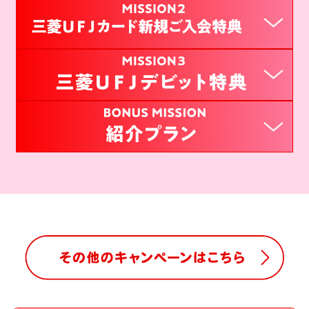
達成条件
以下を全て達成
（*1）
スマート口座開設アプリまたはＭＤＣアプリ
にて普通預金口座を新規開設
概要
口座開設完了日の翌月末日時点の残高が1万円以上になる
（*2）
ように、①の口座へ入金
キャンペーン登録（エントリー）＋三菱ＵＦＪカードの
（*3）
口座開設完了日の翌月末日までにエントリー
ショッピング10万円以上ご利用で10,000円相当のグロー
※②③の順番は問いません
概要
バルポイントプレゼント
三菱UFJニコス（株）が提供するアプリです。
三菱ＵＦＪデビット３回以上＆１万円以上ご利用で現金
三菱ＵＦＪカード新規ご入会特典は三菱UFJニコス
口座開設完了日の翌月末日の23時59分59秒時点で
1,000円プレゼント
（株）からの提供です。
口座残高1万円以上が必要です。口座振替（自動
概要
引き落とし）等で判定時点の残高が条件額を下回
グローバルポイント2,000ポイント（グローバルポイ
った場合は対象外となるためご注意ください。な
口座を紹介してもされても現金1,500円プレゼント
ントの金額相当表記は、1ポイント＝5円相当として利
対象者
お、入金方法は問いません。複数回に分けて入金
用した場合となります。なお、1ポイントの交換比率
した場合でも判定時点の口座残高が条件額以上で
は交換商品により異なります。（キャッシュバックへ
三菱ＵＦＪデビットに新規ご入会される方
対象者
あれば対象となります。
の交換の場合、1ポイントは4円となります。））
新規口座開設の場合は同時にお申し込みとなります。
達成条件①の口座開設完了日以降、翌月末日の23
●紹介する方
三菱ＵＦＪ-VISAビジネスデビットは対象外です。
時59分59秒までに完了する必要があります（口座
三菱ＵＦＪ銀行の普通預金口座をお持ちの方（口座紹介
対象者
開設完了日以前のエントリーは無効です）。ま
プラン開始後の新規開設を含む）