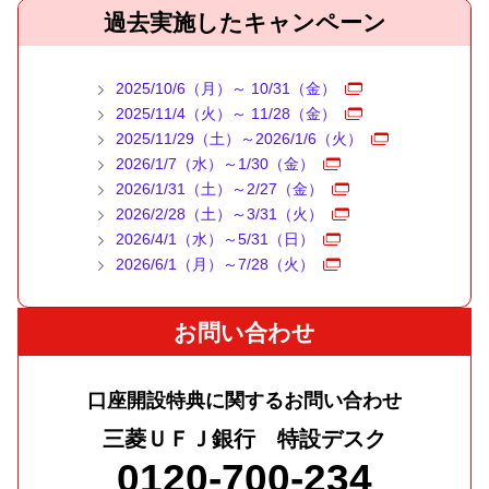
た、①の口座名義にて契約され①の口座をサービ
三菱ＵＦＪカードに新規ご入会のうえ、条件を満たした
過去実施したキャンペーン
達成条件
●紹介される方
ス指定口座に含む三菱ＵＦＪダイレクトからのエ
本人会員さま
三菱ＵＦＪ銀行で普通預金口座を初めて開設される方
ントリーのみが有効です。
①三菱ＵＦＪデビットの入会月の前月から翌月末までに
（口座紹介プラン開始後の口座開設が対象）
三菱ＵＦＪカードには申込資格があります。新規ご入
参加登録
2025/10/6（月）～ 10/31（金）
会には所定の審査がございます。
2025/11/4（火）～ 11/28（金）
特典内容
エントリーはこちら
本特典は、2021年7月以降に対象カードいずれかに入
2025/11/29（土）～2026/1/6（火）
実施期間
②三菱ＵＦＪデビットの入会月から翌月末までに、3回以
会された実績がある場合は対象外となります（2021年
2026/1/7（水）～1/30（金）
現金2,000円プレゼント
上かつ合計10,000円（税込）以上ご利用
2025年1月8日（水） ～
7月以降に三菱ＵＦＪカード ゴールドプレステージへ
2026/1/31（土）～2/27（金）
達成条件①で新規開設された三菱ＵＦＪ銀行普通預金口
入会された実績がある場合も対象外となります）。
2026/2/28（土）～3/31（火）
本特典は2025年1月より継続している恒常特典です。
座へ入金
2026/4/1（水）～5/31（日）
特典付与期間
予告なく内容を変更または終了する場合があります。
2026/6/1（月）～7/28（火）
達成条件
入会3ヵ月後の月末までに入金
特典付与時期
三菱ＵＦＪカードご入会日から2ヵ月後末日までに以下条
達成条件
お問い合わせ
口座開設完了日の2か月後末日までに入金
件を達成
留意事項
キャンペーン登録（エントリー）
特典の入金時期は予告なく変更になる場合がありま
ショッピング10万円以上利用
三菱ＵＦＪデビットに新規にご入会いただき、入会月
口座開設特典に関するお問い合わせ
す。
の前月から翌月末までに参加登録いただいた方が対象
ご入会日は、カードお届け時に同封のカード台紙でご
三菱ＵＦＪ銀行 特設デスク
です。
確認ください。
0120-700-234
留意事項
本特典は2022年6月1日（水）以降に新規入会された方
①②の順番は問いません。