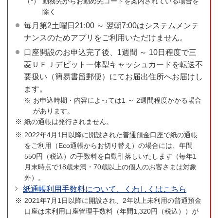
勤務先からお勤め先コードを案内されている場合を
除く
毎月第2土曜日21:00 ～ 翌朝7:00はシステムメンテ
ナンスのためアプリをご利用いただけません。
口座開設のお申込完了後、1週間 ～ 10日程度で三
菱ＵＦＪデビット一体型キャッシュカードを転送不
要扱い（簡易書留郵便）にてお届出住所へお届けし
ます。
お申込時期・内容によっては1 ～ 2週間程度かかる場合
があります。
紙の通帳は発行されません。
2022年4月1日以降に開設された普通預金口座で紙の通帳
をご利用（Eco通帳からお切り替え）の場合には、年間
550円（税込）の手数料を自動引落しいたします（毎年1
月末時点で18歳未満・70歳以上の個人のお客さまは対象
外）。
紙通帳利用手数料について、くわしくはこちら
2021年7月1日以降に開設され、2年以上未利用の普通預金
口座は未利用口座管理手数料（年間1,320円（税込））が