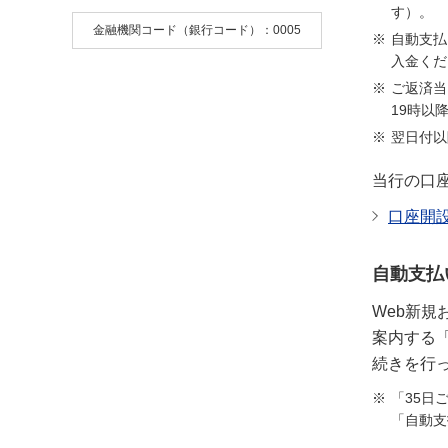
す）。
金融機関コード（銀行コード）：0005
自動支払
入金くだ
ご返済当
19時以
翌日付以
当行の口
口座開
自動支払
Web新
案内する
続きを行
「35日
「自動支