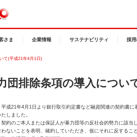
客さま
企業情報
サステナビリティ
採用
て(平成21年4月1日)
力団排除条項の導入について(
、平成21年4月1日より銀行取引約定書など融資関連の契約書
いたしました。
、契約のご本人または保証人が暴力団等の反社会的勢力に該当
なわないことを表明、確約していただき、仮にそれに反するこ